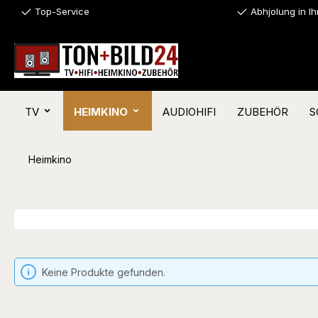
Top-Service
Abhjolung in I
springen
Zur Hauptnavigation springen
TV
HEIMKINO
AUDIOHIFI
ZUBEHÖR
S
Heimkino
Keine Produkte gefunden.